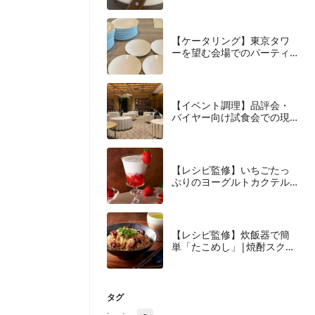
事
【ケータリング】東京タワ
ーを望む会場でのパーティ
ーケータリング
【イベント調理】品評会・
バイヤー向け試食会での現
場調理対応
【レシピ監修】いちごたっ
ぷりのヨーグルトカクテル|
焼酎スクエア
【レシピ監修】炊飯器で簡
単「たこめし」|焼酎スクエ
ア
タグ