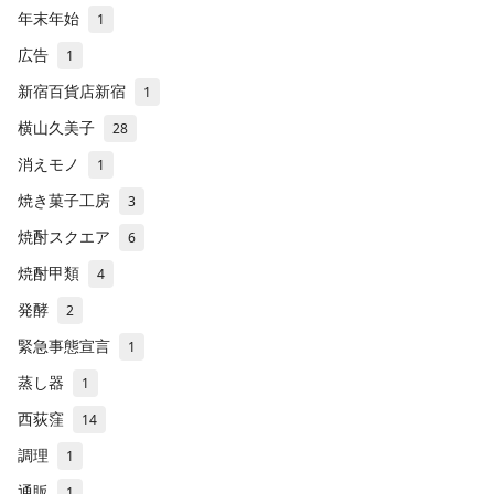
年末年始
1
広告
1
新宿百貨店新宿
1
横山久美子
28
消えモノ
1
焼き菓子工房
3
焼酎スクエア
6
焼酎甲類
4
発酵
2
緊急事態宣言
1
蒸し器
1
西荻窪
14
調理
1
通販
1