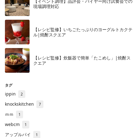
【イベント調理】品評会・バイヤー向け試食会での
現場調理対応
【レシピ監修】いちごたっぷりのヨーグルトカクテ
ル|焼酎スクエア
【レシピ監修】炊飯器で簡単「たこめし」|焼酎ス
クエア
タグ
ippin
2
knockskitchen
7
ｍｍ
1
webcm
1
アップルパイ
1