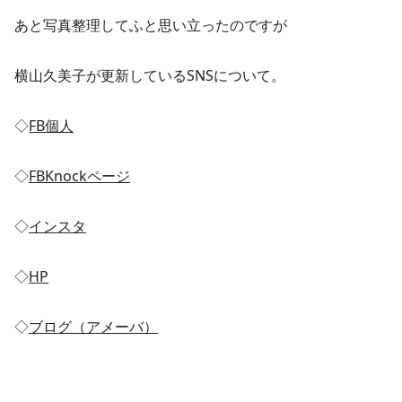
あと写真整理してふと思い立ったのですが
横山久美子が更新しているSNSについて。
◇
FB個人
◇
FBKnockページ
◇
インスタ
◇
HP
◇
ブログ（アメーバ）