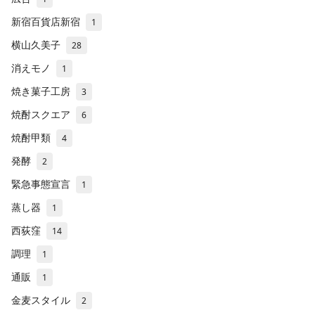
新宿百貨店新宿
1
横山久美子
28
消えモノ
1
焼き菓子工房
3
焼酎スクエア
6
焼酎甲類
4
発酵
2
緊急事態宣言
1
蒸し器
1
西荻窪
14
調理
1
通販
1
金麦スタイル
2