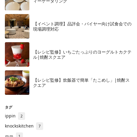
ィーケータリング
【イベント調理】品評会・バイヤー向け試食会での
現場調理対応
【レシピ監修】いちごたっぷりのヨーグルトカクテ
ル|焼酎スクエア
【レシピ監修】炊飯器で簡単「たこめし」|焼酎ス
クエア
タグ
ippin
2
knockskitchen
7
ｍｍ
1