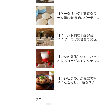
事
【ケータリング】東京タワ
ーを望む会場でのパーティ
ーケータリング
【イベント調理】品評会・
バイヤー向け試食会での現
場調理対応
【レシピ監修】いちごたっ
ぷりのヨーグルトカクテル|
焼酎スクエア
【レシピ監修】炊飯器で簡
単「たこめし」|焼酎スクエ
ア
タグ